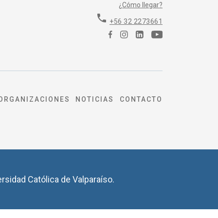
¿Cómo llegar?
phone
+56 32 2273661
ORGANIZACIONES
NOTICIAS
CONTACTO
ersidad Católica de Valparaíso.