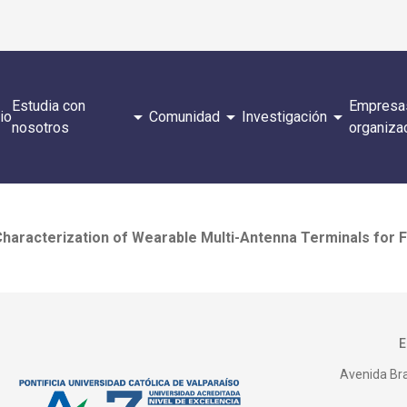
Estudia con
Empresa
arrow_drop_down
arrow_drop_down
arrow_drop_down
cio
Comunidad
Investigación
nosotros
organiza
Characterization of Wearable Multi-Antenna Terminals for 
Avenida Bras