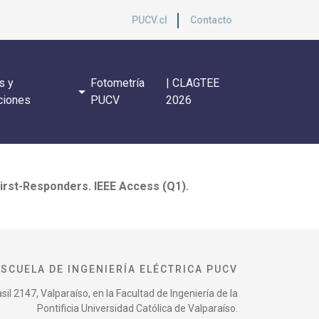
PUCV.cl
Contacto
s y
Fotometría
| CLAGTEE
arrow_drop_down
ciones
PUCV
2026
First-Responders. IEEE Access (Q1).
ESCUELA DE INGENIERÍA ELÉCTRICA PUCV
il 2147, Valparaíso, en la Facultad de Ingeniería de la
Pontificia Universidad Católica de Valparaíso.