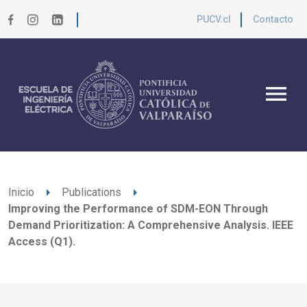
PUCV.cl
Contacto
menu
arrow_right
arrow_right
Inicio
Publications
Improving the Performance of SDM-EON Through
Demand Prioritization: A Comprehensive Analysis. IEEE
Access (Q1).