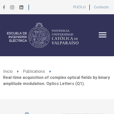
PUCV.cl
Contacto
menu
arrow_right
arrow_right
Inicio
Publications
Real-time acquisition of complex optical fields by binary
amplitude modulation. Optics Letters (Q1).