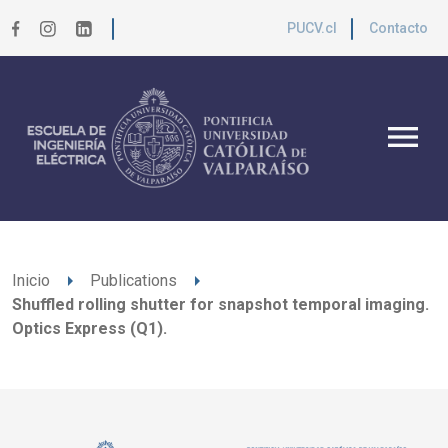
PUCV.cl
Contacto
menu
arrow_right
arrow_right
Inicio
Publications
Shuffled rolling shutter for snapshot temporal imaging.
Optics Express (Q1).