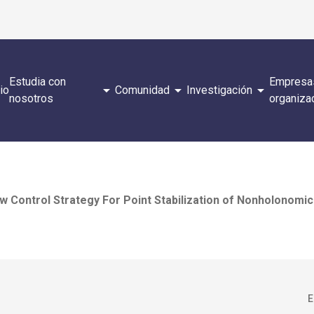
Estudia con
Empresa
arrow_drop_down
arrow_drop_down
arrow_drop_down
cio
Comunidad
Investigación
nosotros
organiza
w Control Strategy For Point Stabilization of Nonholonomi