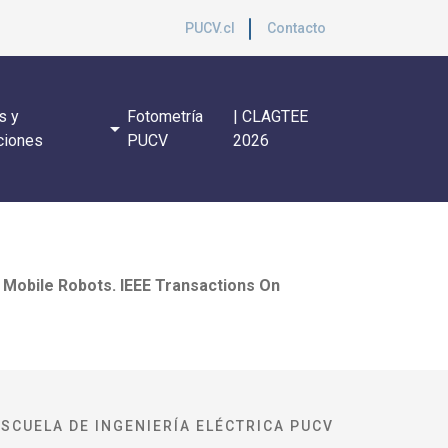
PUCV.cl
Contacto
s y
Fotometría
| CLAGTEE
arrow_drop_down
ciones
PUCV
2026
c Mobile Robots. IEEE Transactions On
ESCUELA DE INGENIERÍA ELÉCTRICA PUCV