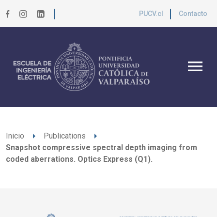
PUCV.cl
Contacto
menu
arrow_right
arrow_right
Inicio
Publications
Snapshot compressive spectral depth imaging from
coded aberrations. Optics Express (Q1).