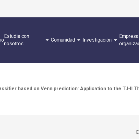
Estudia con
Empresa
arrow_drop_down
arrow_drop_down
arrow_drop_down
cio
Comunidad
Investigación
nosotros
organiza
classifier based on Venn prediction: Application to the TJ-I