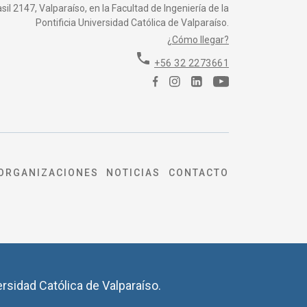
il 2147, Valparaíso, en la Facultad de Ingeniería de la
Pontificia Universidad Católica de Valparaíso.
¿Cómo llegar?
phone
+56 32 2273661
ORGANIZACIONES
NOTICIAS
CONTACTO
ersidad Católica de Valparaíso.