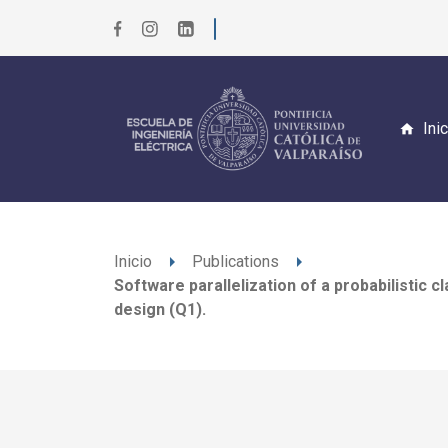
Ini
arrow_right
arrow_right
Inicio
Publications
Software parallelization of a probabilistic 
design (Q1).