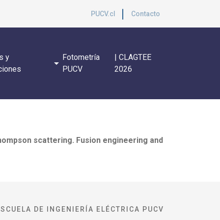
PUCV.cl
Contacto
s y
Fotometría
| CLAGTEE
arrow_drop_down
ciones
PUCV
2026
I Thompson scattering. Fusion engineering and
ESCUELA DE INGENIERÍA ELÉCTRICA PUCV