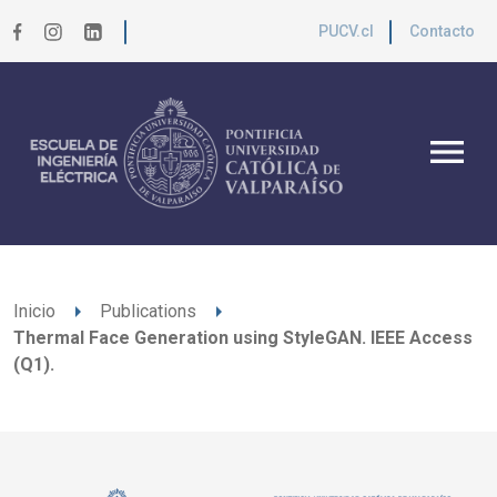
PUCV.cl
Contacto
menu
arrow_right
arrow_right
Inicio
Publications
Thermal Face Generation using StyleGAN. IEEE Access
(Q1).