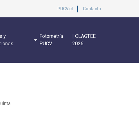
PUCV.cl
Contacto
s y
Fotometría
| CLAGTEE
arrow_drop_down
ciones
PUCV
2026
uinta.