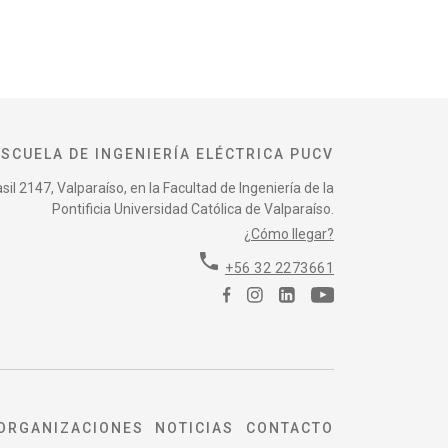
ESCUELA DE INGENIERÍA ELÉCTRICA PUCV
il 2147, Valparaíso, en la Facultad de Ingeniería de la
Pontificia Universidad Católica de Valparaíso.
¿Cómo llegar?
phone
+56 32 2273661
ORGANIZACIONES
NOTICIAS
CONTACTO