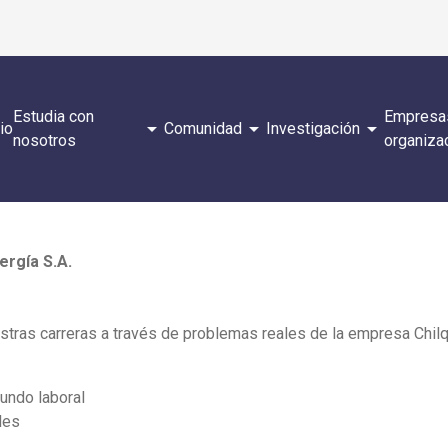
Estudia con
Empresa
arrow_drop_down
arrow_drop_down
arrow_drop_down
cio
Comunidad
Investigación
nosotros
organiza
ergía S.A.
stras carreras a través de problemas reales de la empresa Chilq
undo laboral
les