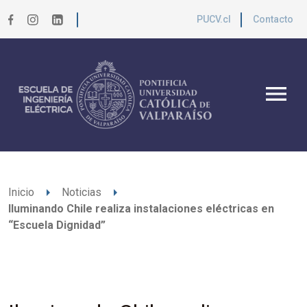
PUCV.cl
Contacto
menu
arrow_right
arrow_right
Inicio
Noticias
Iluminando Chile realiza instalaciones eléctricas en
“Escuela Dignidad”