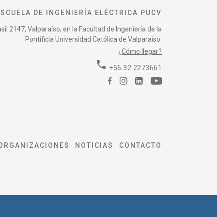
ESCUELA DE INGENIERÍA ELÉCTRICA PUCV
il 2147, Valparaíso, en la Facultad de Ingeniería de la
Pontificia Universidad Católica de Valparaíso.
¿Cómo llegar?
phone
+56 32 2273661
ORGANIZACIONES
NOTICIAS
CONTACTO