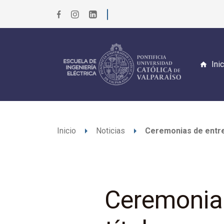
Ini
arrow_right
arrow_right
Inicio
Noticias
Ceremonias de entreg
Ceremonias