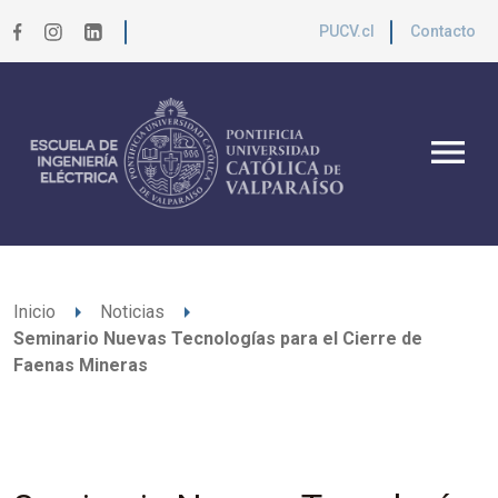
PUCV.cl
Contacto
menu
arrow_right
arrow_right
Inicio
Noticias
Seminario Nuevas Tecnologías para el Cierre de
Faenas Mineras