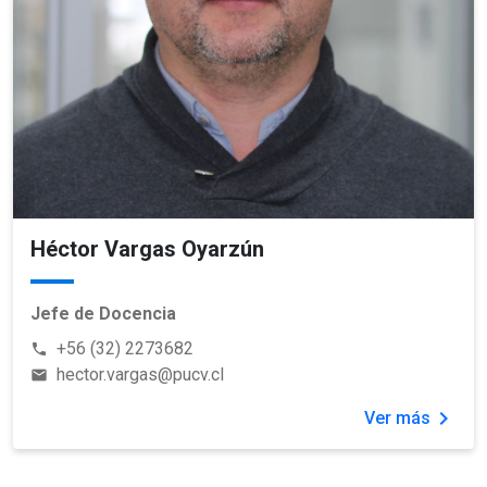
Héctor Vargas Oyarzún
Jefe de Docencia
+56 (32) 2273682
phone
hector.vargas@pucv.cl
email
chevron_right
Ver más