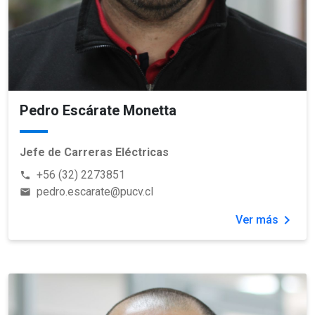
Pedro Escárate Monetta
Jefe de Carreras Eléctricas
+56 (32) 2273851
phone
pedro.escarate@pucv.cl
email
chevron_right
Ver más