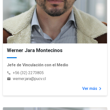
Werner Jara Montecinos
Jefe de Vinculación con el Medio
+56 (32) 2273805
phone
werner.jara@pucv.cl
email
chevron_right
Ver más