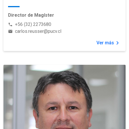
Director de Magíster
+56 (32) 2273680
phone
carlos.reusser@pucv.cl
email
chevron_right
Ver más