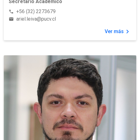
Secretario Académico
+56 (32) 2273679
phone
ariel.leiva@pucv.cl
email
chevron_right
Ver más