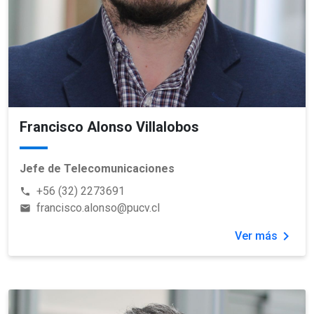
Francisco Alonso Villalobos
Jefe de Telecomunicaciones
+56 (32) 2273691
phone
francisco.alonso@pucv.cl
email
chevron_right
Ver más