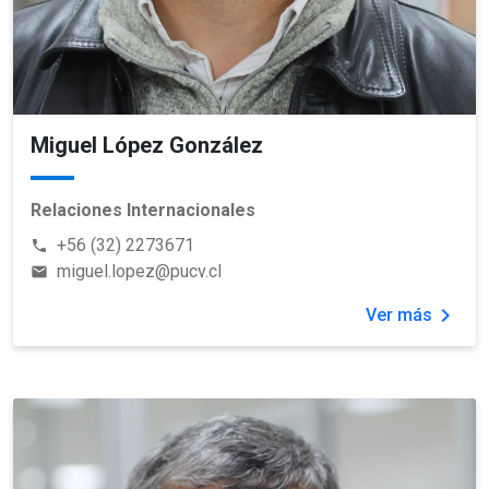
Miguel López González
Relaciones Internacionales
+56 (32) 2273671
phone
miguel.lopez@pucv.cl
email
chevron_right
Ver más