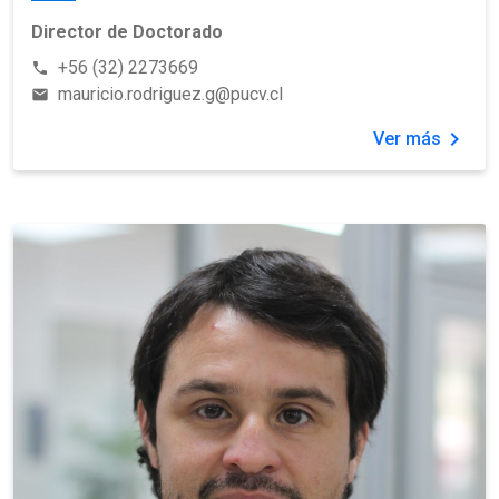
Director de Doctorado
+56 (32) 2273669
phone
mauricio.rodriguez.g@pucv.cl
email
chevron_right
Ver más