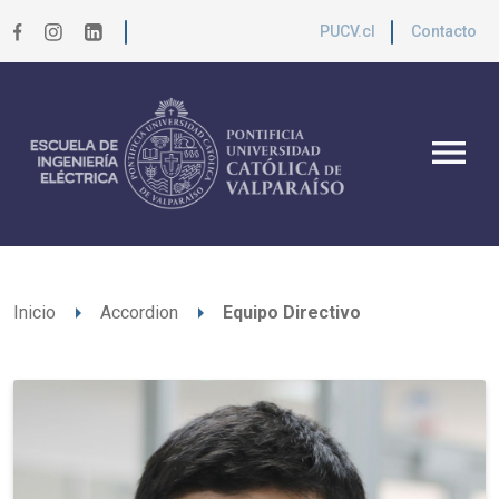
PUCV.cl
Contacto
menu
arrow_right
arrow_right
Inicio
Accordion
Equipo Directivo