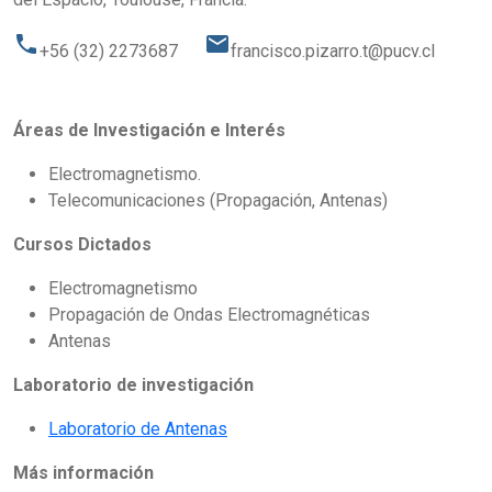
phone
email
+56 (32) 2273687
francisco.pizarro.t@pucv.cl
Áreas de Investigación e Interés
Electromagnetismo.
Telecomunicaciones (Propagación, Antenas)
Cursos Dictados
Electromagnetismo
Propagación de Ondas Electromagnéticas
Antenas
Laboratorio de investigación
Laboratorio de Antenas
Más información