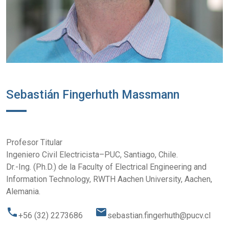
Sebastián Fingerhuth Massmann
Profesor Titular
Ingeniero Civil Electricista–PUC, Santiago, Chile.
Dr.-Ing. (Ph.D.) de la Faculty of Electrical Engineering and
Information Technology, RWTH Aachen University, Aachen,
Alemania.
phone
email
+56 (32) 2273686
sebastian.fingerhuth@pucv.cl