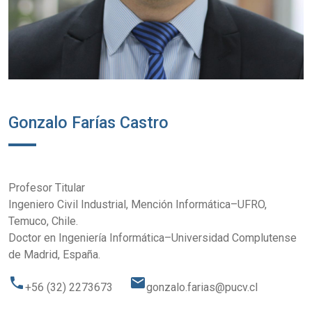
Gonzalo Farías Castro
Profesor Titular
Ingeniero Civil Industrial, Mención Informática–UFRO,
Temuco, Chile.
Doctor en Ingeniería Informática–Universidad Complutense
de Madrid, España.
phone
email
+56 (32) 2273673
gonzalo.farias@pucv.cl