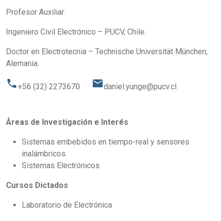
Profesor Auxiliar.
Ingeniero Civil Electrónico – PUCV, Chile.
Doctor en Electrotecnia – Technische Universität München,
Alemania.
phone
email
+56 (32) 2273670
daniel.yunge@pucv.cl
Áreas de Investigación e Interés
Sistemas embebidos en tiempo-real y sensores
inalámbricos.
Sistemas Electrónicos
Cursos Dictados
Laboratorio de Electrónica