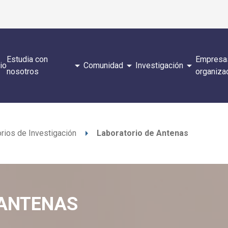
Estudia con
Empresa
arrow_drop_down
arrow_drop_down
arrow_drop_down
cio
Comunidad
Investigación
nosotros
organiza
arrow_right
rios de Investigación
Laboratorio de Antenas
 ANTENAS