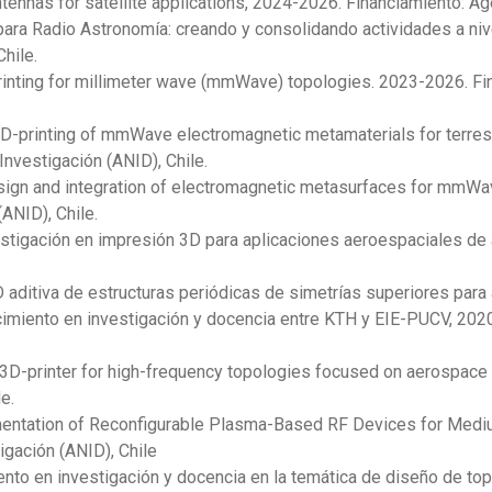
ennas for satellite applications, 2024-2026. Financiamiento: Ag
para Radio Astronomía: creando y consolidando actividades a niv
Chile.
rinting for millimeter wave (mmWave) topologies. 2023-2026. Fin
D-printing of mmWave electromagnetic metamaterials for terres
Investigación (ANID), Chile.
sign and integration of electromagnetic metasurfaces for mmW
ANID), Chile.
igación en impresión 3D para aplicaciones aeroespaciales de a
aditiva de estructuras periódicas de simetrías superiores para 
cimiento en investigación y docencia entre KTH y EIE-PUCV, 202
3D-printer for high-frequency topologies focused on aerospace 
e.
entation of Reconfigurable Plasma-Based RF Devices for Medi
igación (ANID), Chile
ento en investigación y docencia en la temática de diseño de top