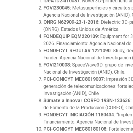
IDeA ID24I10087:
Novel 3D-printed lens ant
FOVI230045:
Metasurperficies y circuitos 
Agencia Nacional de Investigación (ANID), 
ONRG N62909-23-1-2016:
Dielectric 3D-p
(ONRG). Estados Unidos de América
FONDEQUIP EQM220109:
Equipment for 3
2026. Financiamiento: Agencia Nacional de 
FONDECYT REGULAR 1221090:
Study, de
Funder: Agencia Nacional de Investigación (
FOVI210008:
SpaceWave3D: grupo de invest
Nacional de Investigación (ANID), Chile.
PCI-CONICYT MEC8019007:
Impresión 3D 
generación de telecomunicaciones: fortale
Investigación (ANID), Chile
Súmate a Innovar CORFO 19SN-123636:
de Fomento de la Producción (CORFO), Chil
FONDECYT INICIACIÓN 1180434:
“Implem
Financiamiento: Agencia Nacional de Invest
PCI-CONICYT MEC80180108:
Fortalecimi