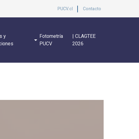
PUCV.cl
Contacto
s y
Fotometría
| CLAGTEE
arrow_drop_down
ciones
PUCV
2026