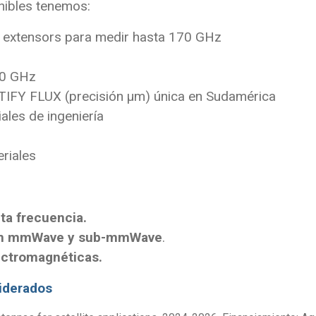
nibles tenemos:
 extensors para medir hasta 170 GHz
20 GHz
RTIFY FLUX (precisión µm) única en Sudamérica
ales de ingeniería
riales
ta frecuencia.
n en mmWave y sub-mmWave
.
ectromagnéticas.
liderados