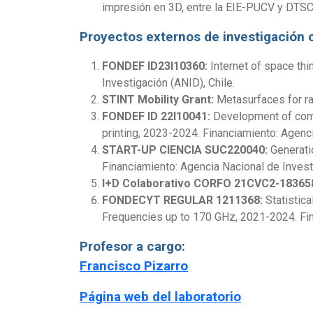
impresión en 3D, entre la EIE-PUCV y DTSC
Proyectos externos de investigación
FONDEF ID23I10360:
Internet of space thi
Investigación (ANID), Chile.
STINT Mobility Grant:
Metasurfaces for r
FONDEF ID 22I10041:
Development of compo
printing, 2023-2024. Financiamiento: Agenci
START-UP CIENCIA SUC220040:
Generatio
Financiamiento: Agencia Nacional de Investi
I+D Colaborativo CORFO 21CVC2-18365
FONDECYT REGULAR 1211368:
Statistica
Frequencies up to 170 GHz, 2021-2024. Fina
Profesor a cargo:
Francisco Pizarro
Página web del laboratorio