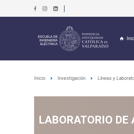
Ini
arrow_right
arrow_right
Inicio
Investigación
Líneas y Laborato
LABORATORIO DE