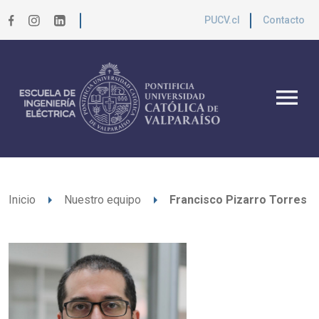
PUCV.cl
Contacto
menu
arrow_right
arrow_right
Inicio
Nuestro equipo
Francisco Pizarro Torres