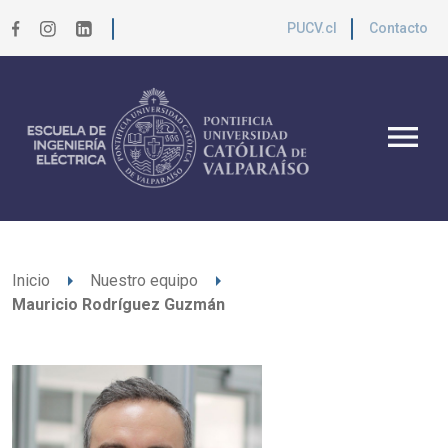
PUCV.cl
Contacto
menu
arrow_right
arrow_right
Inicio
Nuestro equipo
Mauricio Rodríguez Guzmán