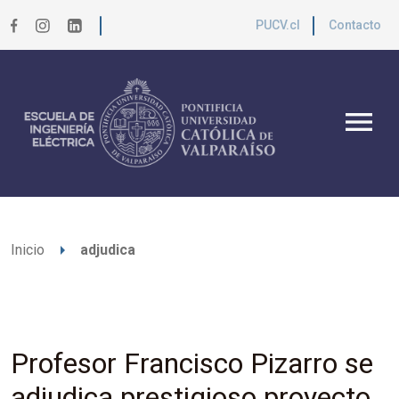
PUCV.cl
Contacto
menu
arrow_right
Inicio
adjudica
Profesor Francisco Pizarro se
adjudica prestigioso proyecto