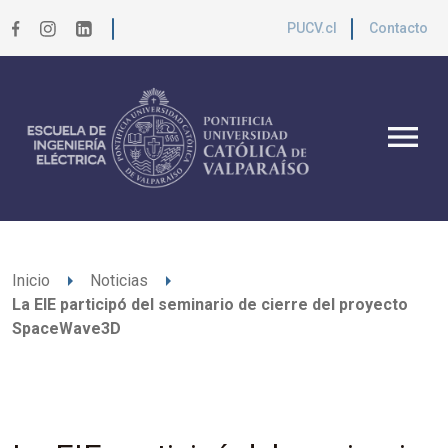
PUCV.cl
Contacto
menu
arrow_right
arrow_right
Inicio
Noticias
La EIE participó del seminario de cierre del proyecto
SpaceWave3D