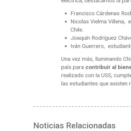
eléctrica, destacamos la par
Francisco Cárdenas Rodrí
Nicolas Vielma Villena, 
Chile.
Joaquín Rodríguez Chávez
Iván Guerrero, estudiante
Una vez más, Iluminando Chil
país para
contribuir al bien
realizado con la USS, cumplie
las estudiantes que asisten 
Noticias Relacionadas