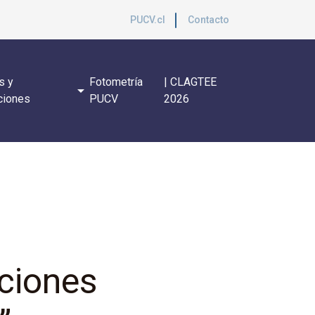
PUCV.cl
Contacto
s y
Fotometría
| CLAGTEE
arrow_drop_down
ciones
PUCV
2026
aciones