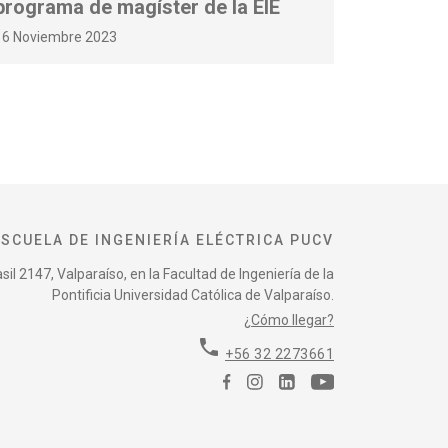
programa de magíster de la EIE
16 Noviembre 2023
ESCUELA DE INGENIERÍA ELÉCTRICA PUCV
il 2147, Valparaíso, en la Facultad de Ingeniería de la
Pontificia Universidad Católica de Valparaíso.
¿Cómo llegar?
phone
+56 32 2273661