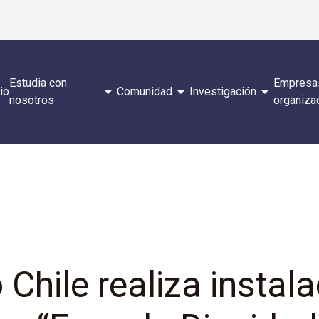
Estudia con
Empresa
arrow_drop_down
arrow_drop_down
arrow_drop_down
cio
Comunidad
Investigación
nosotros
organiza
Chile realiza instal