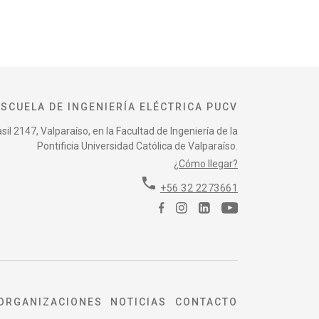
ESCUELA DE INGENIERÍA ELÉCTRICA PUCV
il 2147, Valparaíso, en la Facultad de Ingeniería de la
Pontificia Universidad Católica de Valparaíso.
¿Cómo llegar?
phone
+56 32 2273661
ORGANIZACIONES
NOTICIAS
CONTACTO