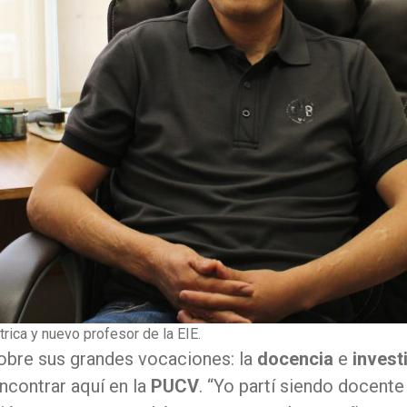
trica y nuevo profesor de la EIE.
obre sus grandes vocaciones: la
docencia
e
invest
contrar aquí en la
PUCV
. “Yo partí siendo docente