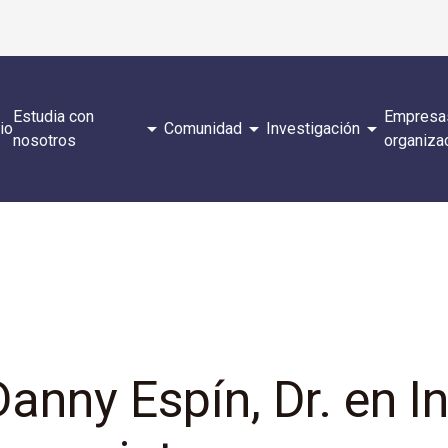
Estudia con
Empresa
arrow_drop_down
arrow_drop_down
arrow_drop_down
cio
Comunidad
Investigación
nosotros
organiza
anny Espín, Dr. en In