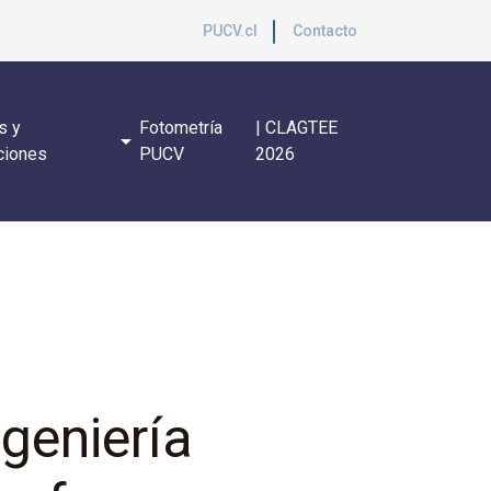
PUCV.cl
Contacto
s y
Fotometría
| CLAGTEE
arrow_drop_down
ciones
PUCV
2026
geniería