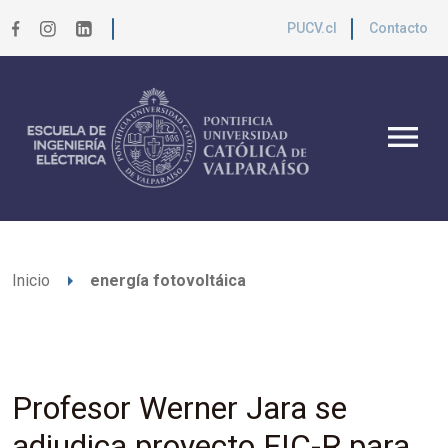
PUCV.cl
Contacto
menu
arrow_right
Inicio
energía fotovoltáica
Profesor Werner Jara se
adjudica proyecto FIC-R para