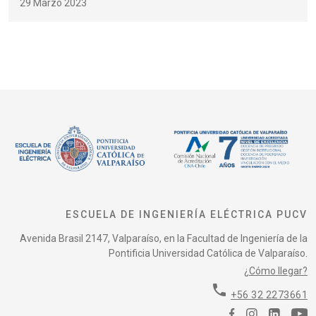
29 Marzo 2023
ESCUELA DE INGENIERÍA ELÉCTRICA PUCV
Avenida Brasil 2147, Valparaíso, en la Facultad de Ingeniería de la
Pontificia Universidad Católica de Valparaíso.
¿Cómo llegar?
phone
+56 32 2273661