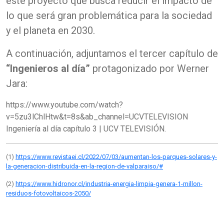
este proyecto que busca reducir el impacto de
lo que será gran problemática para la sociedad
y el planeta en 2030.
A continuación, adjuntamos el tercer capítulo de
“Ingenieros al día”
protagonizado por Werner
Jara:
https://www.youtube.com/watch?
v=5zu3lChlHtw&t=8s&ab_channel=UCVTELEVISION
Ingeniería al día capítulo 3 | UCV TELEVISIÓN.
(1)
https://www.revistaei.cl/2022/07/03/aumentan-los-parques-solares-y-
la-generacion-distribuida-en-la-region-de-valparaiso/#
(2)
https://www.hidronor.cl/industria-energia-limpia-genera-1-millon-
residuos-fotovoltaicos-2050/