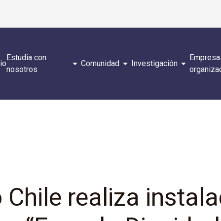
Estudia con
Empresa
arrow_drop_down
arrow_drop_down
arrow_drop_down
cio
Comunidad
Investigación
nosotros
organiza
Chile realiza instal