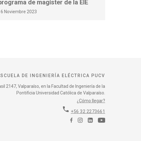
programa de magíster de la EIE
16 Noviembre 2023
ESCUELA DE INGENIERÍA ELÉCTRICA PUCV
il 2147, Valparaíso, en la Facultad de Ingeniería de la
Pontificia Universidad Católica de Valparaíso.
¿Cómo llegar?
phone
+56 32 2273661