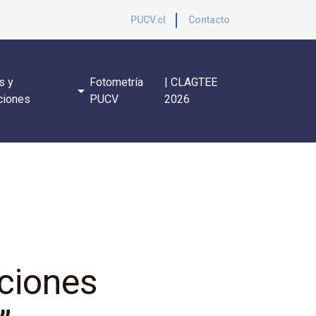
PUCV.cl
Contacto
s y
Fotometría
| CLAGTEE
arrow_drop_down
ciones
PUCV
2026
aciones