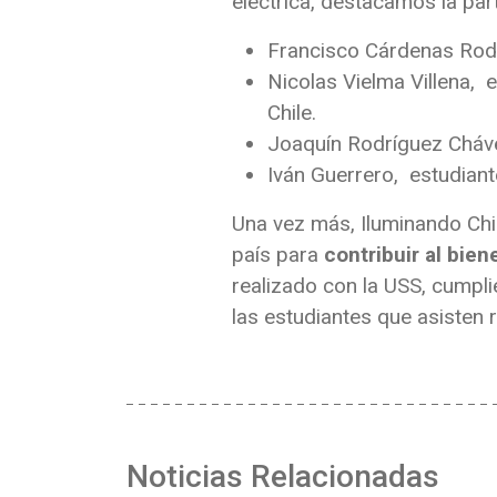
eléctrica, destacamos la par
Francisco Cárdenas Rodrí
Nicolas Vielma Villena, 
Chile.
Joaquín Rodríguez Chávez
Iván Guerrero, estudiante
Una vez más, Iluminando Chil
país para
contribuir al bien
realizado con la USS, cumplie
las estudiantes que asisten 
Noticias Relacionadas