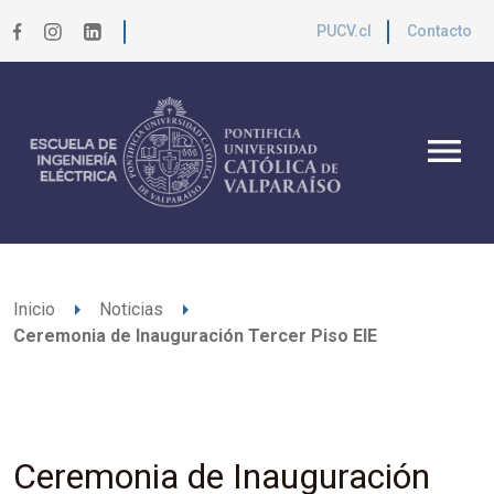
PUCV.cl
Contacto
menu
arrow_right
arrow_right
Inicio
Noticias
Ceremonia de Inauguración Tercer Piso EIE
Ceremonia de Inauguración