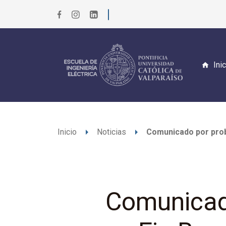
Ini
arrow_right
arrow_right
Inicio
Noticias
Comunicado por prob
Comunicad