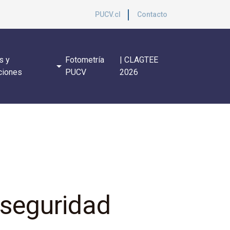
PUCV.cl
Contacto
s y
Fotometría
| CLAGTEE
arrow_drop_down
ciones
PUCV
2026
seguridad