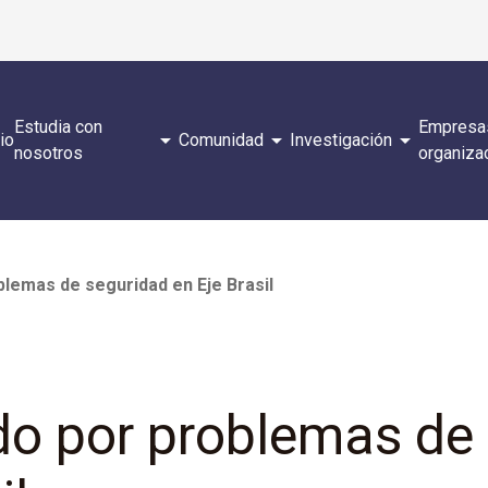
Estudia con
Empresa
arrow_drop_down
arrow_drop_down
arrow_drop_down
cio
Comunidad
Investigación
nosotros
organiza
lemas de seguridad en Eje Brasil
o por problemas de 