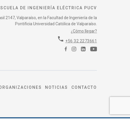
ESCUELA DE INGENIERÍA ELÉCTRICA PUCV
il 2147, Valparaíso, en la Facultad de Ingeniería de la
Pontificia Universidad Católica de Valparaíso.
¿Cómo llegar?
phone
+56 32 2273661
ORGANIZACIONES
NOTICIAS
CONTACTO