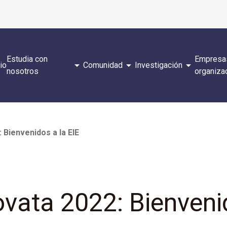
Estudia con
Empresa
arrow_drop_down
arrow_drop_down
arrow_drop_down
cio
Comunidad
Investigación
nosotros
organiza
Bienvenidos a la EIE
ata 2022: Bienvenid