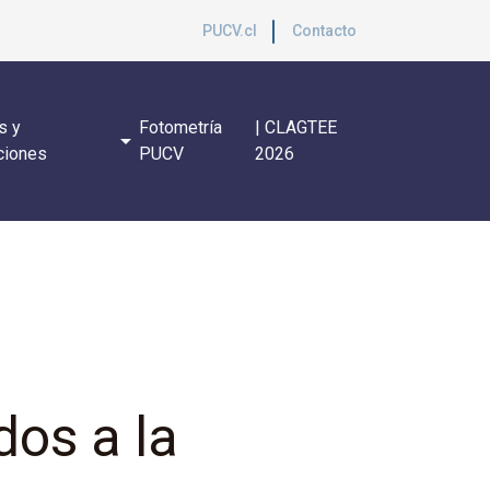
PUCV.cl
Contacto
s y
Fotometría
| CLAGTEE
arrow_drop_down
ciones
PUCV
2026
os a la