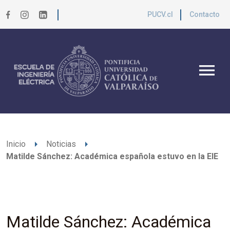
PUCV.cl
Contacto
menu
arrow_right
arrow_right
Inicio
Noticias
Matilde Sánchez: Académica española estuvo en la EIE
Matilde Sánchez: Académica