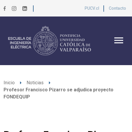
PUCV.cl
Contacto
menu
arrow_right
arrow_right
Inicio
Noticias
Profesor Francisco Pizarro se adjudica proyecto
FONDEQUIP