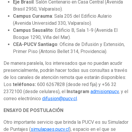
Eje Brasil
: Salón Centenario en Casa Central (Avenida
Brasil 2950, Valparaíso).
Campus Curauma
: Sala 205 del Edificio Aulario
(Avenida Universidad 330, Valparaíso).
Campus Sausalito
: Edificio B, Sala 1-9 (Avenida El
Bosque 1290, Viña del Mar).
CEA-PUCV Santiago
: Oficina de Difusión y Extensión,
Primer Piso (Antonio Bellet 314, Providencia).
De manera paralela, los interesados que no puedan acudir
presencialmente, podrán hacer todas sus consultas a través
de los canales de atención remota que estarán disponibles:
Los
teléfonos:
600 6267828 (desde red fija) y +56 32
2372100 (desde celulares), el
Instagram
admisionpucv
, y el
correo electrónico
difusion@pucv.cl
.
ENSAYO DE POSTULACIÓN
Otro importante servicio que brinda la PUCV es su Simulador
de Puntajes (
simulapaes.pucv.cl
), espacio en el que se