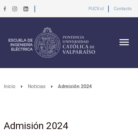
PUCV.cl
Contacto
menu
arrow_right
arrow_right
Inicio
Noticias
Admisión 2024
Admisión 2024