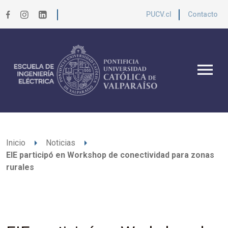
PUCV.cl
Contacto
menu
arrow_right
arrow_right
Inicio
Noticias
EIE participó en Workshop de conectividad para zonas
rurales