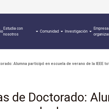
Estudia con
Empresa
arrow_drop_down
arrow_drop_down
arrow_drop_down
cio
Comunidad
Investigación
nosotros
organiza
orado: Alumna participó en escuela de verano de la IEEE t
as de Doctorado: Al