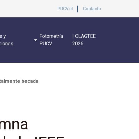
PUCV.cl
Contacto
s y
Fotometría
| CLAGTEE
arrow_drop_down
ciones
PUCV
2026
otalmente becada
umna