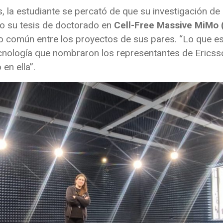
s, la estudiante se percató de que su investigación d
ndo su tesis de doctorado en
Cell-Free Massive MiMo (
co común entre los proyectos de sus pares. “Lo que e
ecnología que nombraron los representantes de Ericsso
en ella”.