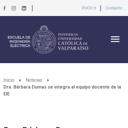
PUCV.cl
Contacto
menu
arrow_right
arrow_right
Inicio
Noticias
Dra. Bárbara Dumas se integra al equipo docente de la
EIE