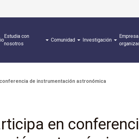
Estudia con
Empresa
arrow_drop_down
arrow_drop_down
arrow_drop_down
cio
Comunidad
Investigación
nosotros
organiza
n conferencia de instrumentación astronómica
rticipa en conferenc