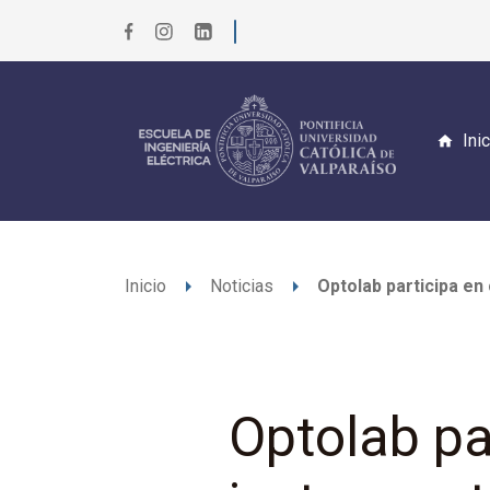
Ini
arrow_right
arrow_right
Inicio
Noticias
Optolab participa e
Optolab pa