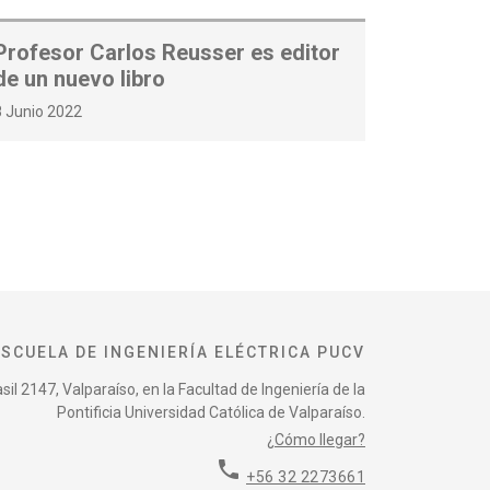
Profesor Carlos Reusser es editor
de un nuevo libro
8 Junio 2022
ESCUELA DE INGENIERÍA ELÉCTRICA PUCV
il 2147, Valparaíso, en la Facultad de Ingeniería de la
Pontificia Universidad Católica de Valparaíso.
¿Cómo llegar?
phone
+56 32 2273661