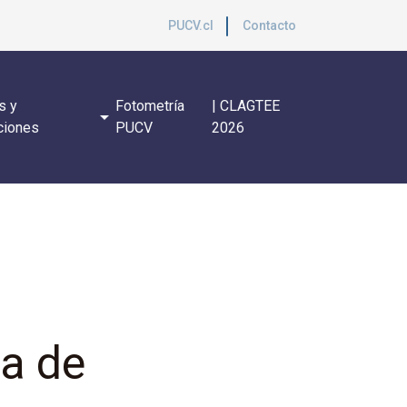
PUCV.cl
Contacto
s y
Fotometría
| CLAGTEE
arrow_drop_down
ciones
PUCV
2026
ia de