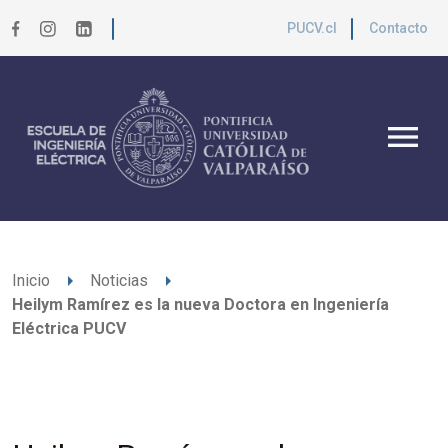
PUCV.cl
Contacto
menu
arrow_right
arrow_right
Inicio
Noticias
Heilym Ramírez es la nueva Doctora en Ingeniería
Eléctrica PUCV