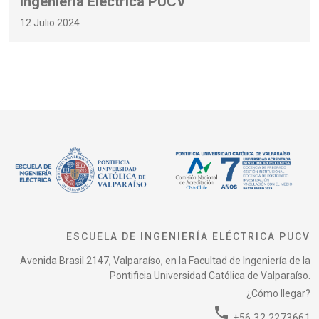
Ingeniería Eléctrica PUCV
12 Julio 2024
ESCUELA DE INGENIERÍA ELÉCTRICA PUCV
Avenida Brasil 2147, Valparaíso, en la Facultad de Ingeniería de la
Pontificia Universidad Católica de Valparaíso.
¿Cómo llegar?
phone
+56 32 2273661