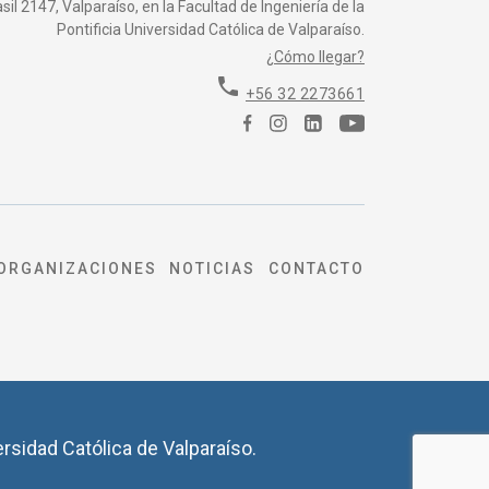
il 2147, Valparaíso, en la Facultad de Ingeniería de la
Pontificia Universidad Católica de Valparaíso.
¿Cómo llegar?
phone
+56 32 2273661
ORGANIZACIONES
NOTICIAS
CONTACTO
ersidad Católica de Valparaíso.