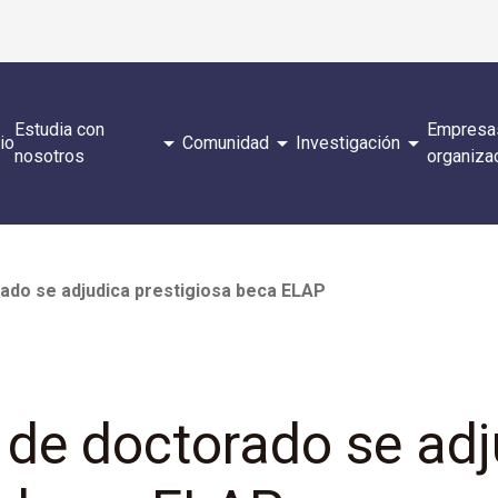
Estudia con
Empresa
arrow_drop_down
arrow_drop_down
arrow_drop_down
cio
Comunidad
Investigación
nosotros
organiza
rado se adjudica prestigiosa beca ELAP
 de doctorado se adj