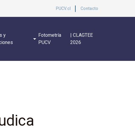
PUCV.cl
Contacto
s y
Fotometría
| CLAGTEE
arrow_drop_down
ciones
PUCV
2026
udica