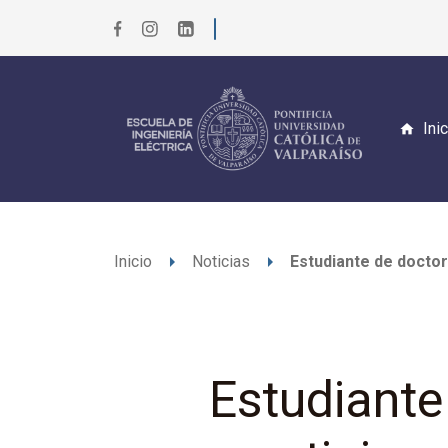
Ini
arrow_right
arrow_right
Inicio
Noticias
Estudiante de docto
Estudiante