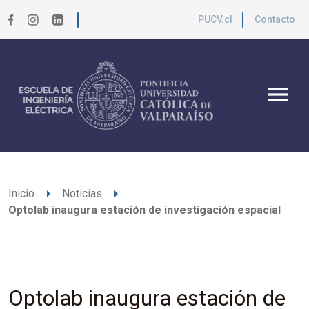
PUCV.cl
Contacto
menu
arrow_right
arrow_right
Inicio
Noticias
Optolab inaugura estación de investigación espacial
Optolab inaugura estación de