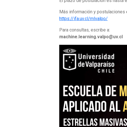
El plazo de postulación es hasta 
Más información y postulaciones 
https://ifa.uv.cl/mlvalpo/
Para consultas, escribe a:
machine.learning.valpo@uv.cl