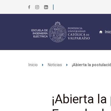
Ini
arrow_right
arrow_right
Inicio
Noticias
¡Abierta la postulac
¡Abierta la