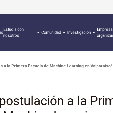
Estudia con
Empresa
arrow_drop_down
arrow_drop_down
arrow_drop_down
cio
Comunidad
Investigación
nosotros
organiza
ión a la Primera Escuela de Machine Learning en Valparaíso!
 postulación a la Pri