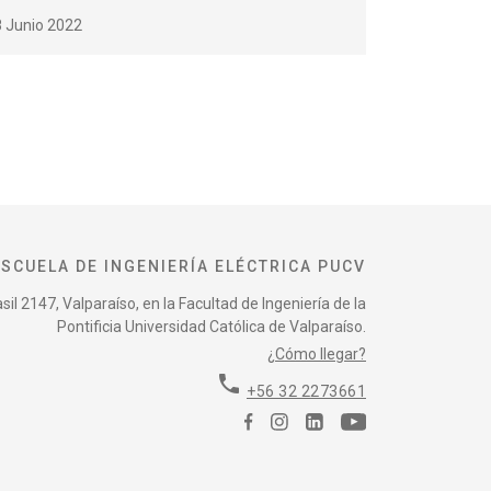
8 Junio 2022
ESCUELA DE INGENIERÍA ELÉCTRICA PUCV
il 2147, Valparaíso, en la Facultad de Ingeniería de la
Pontificia Universidad Católica de Valparaíso.
¿Cómo llegar?
phone
+56 32 2273661