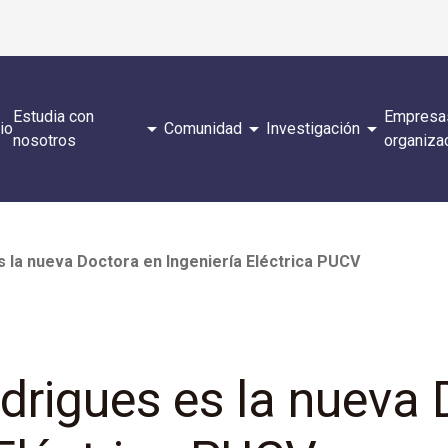
Estudia con
Empresa
arrow_drop_down
arrow_drop_down
arrow_drop_down
cio
Comunidad
Investigación
nosotros
organiza
 la nueva Doctora en Ingeniería Eléctrica PUCV
drigues es la nueva 