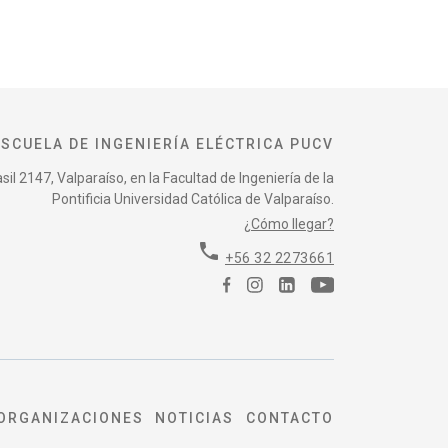
ESCUELA DE INGENIERÍA ELÉCTRICA PUCV
il 2147, Valparaíso, en la Facultad de Ingeniería de la
Pontificia Universidad Católica de Valparaíso.
¿Cómo llegar?
phone
+56 32 2273661
ORGANIZACIONES
NOTICIAS
CONTACTO