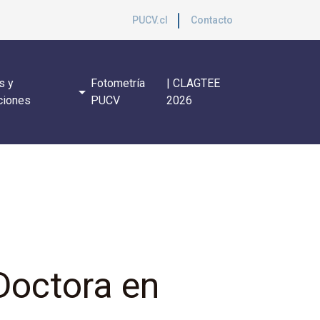
PUCV.cl
Contacto
s y
Fotometría
| CLAGTEE
arrow_drop_down
ciones
PUCV
2026
Doctora en