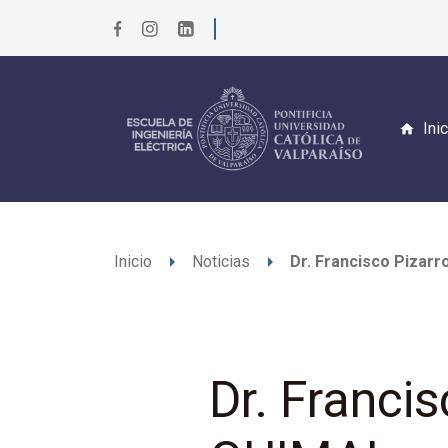
Ini
arrow_right
arrow_right
Inicio
Noticias
Dr. Francisco Pizarr
Dr. Franci