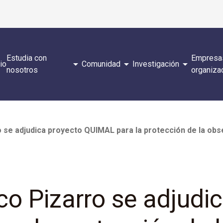
Estudia con
Empresa
arrow_drop_down
arrow_drop_down
arrow_drop_down
cio
Comunidad
Investigación
nosotros
organiza
o se adjudica proyecto QUIMAL para la protección de la ob
sco Pizarro se adjudi