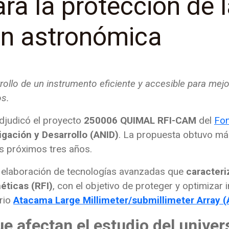
a la protección de 
ón astronómica
rrollo de un instrumento eficiente y accesible para mej
os.
adjudicó el proyecto
250006 QUIMAL RFI-CAM
del
Fo
igación y Desarrollo (ANID)
. La propuesta obtuvo má
os próximos tres años.
elaboración de tecnologías avanzadas que
caracteri
éticas (RFI)
, con el objetivo de proteger y optimizar 
orio
Atacama Large Millimeter/submillimeter Array 
ue afectan el estudio del univer