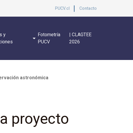
PUCV.cl
Contacto
s y
Fotometría
| CLAGTEE
arrow_drop_down
ciones
PUCV
2026
servación astronómica
ca proyecto