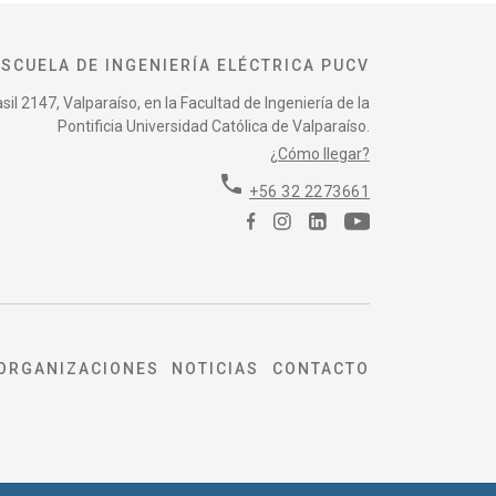
ESCUELA DE INGENIERÍA ELÉCTRICA PUCV
il 2147, Valparaíso, en la Facultad de Ingeniería de la
Pontificia Universidad Católica de Valparaíso.
¿Cómo llegar?
phone
+56 32 2273661
ORGANIZACIONES
NOTICIAS
CONTACTO