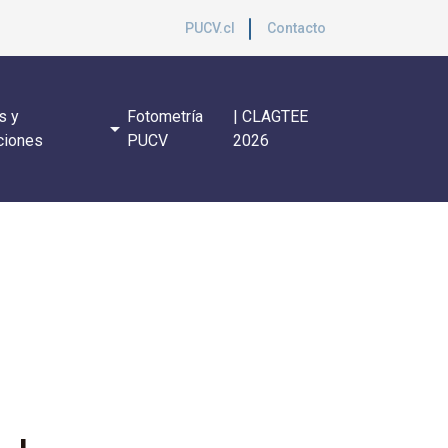
PUCV.cl
Contacto
s y
Fotometría
| CLAGTEE
arrow_drop_down
ciones
PUCV
2026