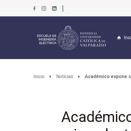
Ini
arrow_right
arrow_right
Inicio
Noticias
Académico expone so
Académico