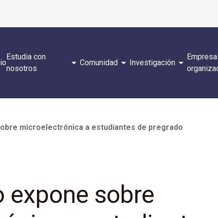
Estudia con
Empresa
arrow_drop_down
arrow_drop_down
arrow_drop_down
cio
Comunidad
Investigación
nosotros
organiza
bre microelectrónica a estudiantes de pregrado
 expone sobre