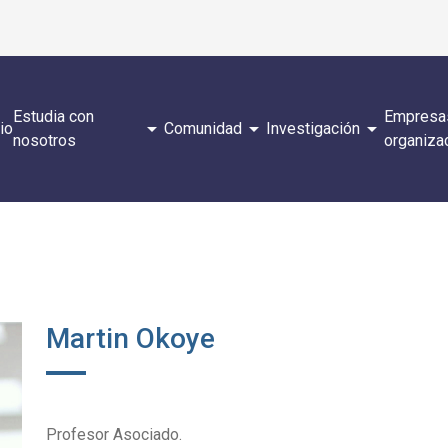
Estudia con
Empresa
arrow_drop_down
arrow_drop_down
arrow_drop_down
cio
Comunidad
Investigación
nosotros
organiza
Martin Okoye
Profesor Asociado.