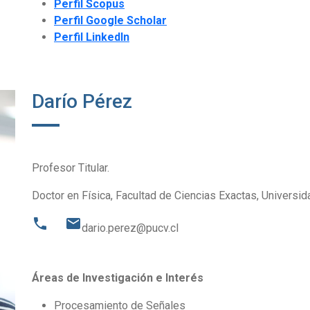
Perfil Scopus
Perfil Google Scholar
Perfil LinkedIn
Darío Pérez
Profesor Titular.
Doctor en Física, Facultad de Ciencias Exactas, Universid
phone
email
dario.perez@pucv.cl
Áreas de Investigación e Interés
Procesamiento de Señales