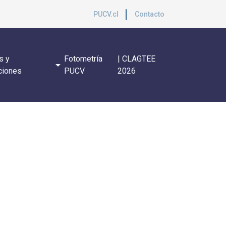
PUCV.cl
Contacto
s y
Fotometría
| CLAGTEE
arrow_drop_down
ciones
PUCV
2026