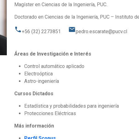
Magíster en Ciencias de la Ingeniería, PUC.
Doctorado en Ciencias de la Ingeniería, PUC – Instituto de 
phone
email
+56 (32) 2273851
pedro.escarate@pucv.cl
Áreas de Investigación e Interés
Control automático aplicado
Electroóptica
Astro-ingeniería
Cursos Dictados
Estadística y probabilidades para ingeniería
Protecciones Eléctricas
Más información
Perfil Scopus