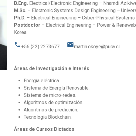
B.Eng.
Electrical/Electronic Engineering – Nnamdi Azikiwe 
M.Sc.
– Electronic Systems Design Engineering – Universi
Ph.D.
– Electrical Engineering – Cyber-Physical Systems 
Postdoctor
– Electrical Engineering – Power & Renewabl
Korea.
phone
email
+56 (32) 2273677
martin.okoye@pucv.cl
Áreas de Investigación e Interés
Energía eléctrica.
Sistema de Energía Renovable.
Sistema de micro-redes.
Algoritmos de optimización.
Algoritmos de predicción.
Tecnología Blockchain.
Áreas de Cursos Dictados