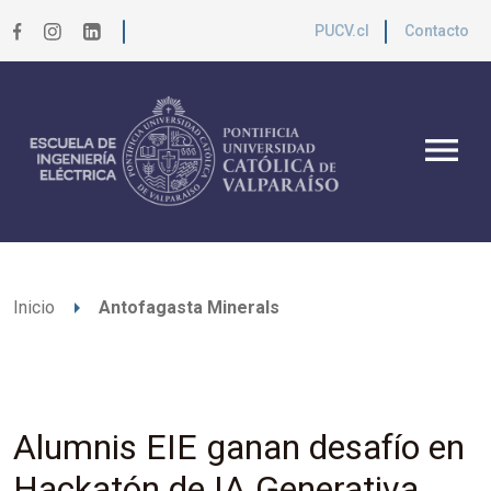
PUCV.cl
Contacto
menu
arrow_right
Inicio
Antofagasta Minerals
Alumnis EIE ganan desafío en
Hackatón de IA Generativa