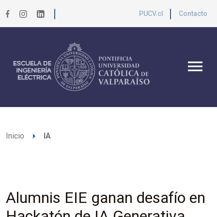
PUCV.cl
Contacto
menu
arrow_right
Inicio
IA
Alumnis EIE ganan desafío en
Hackatón de IA Generativa