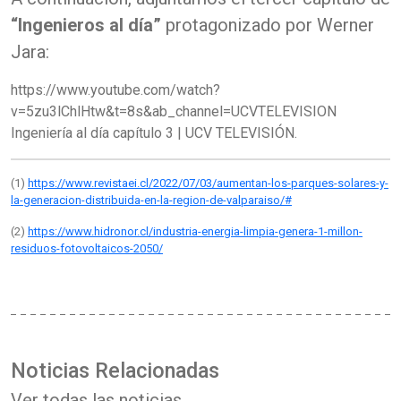
“Ingenieros al día”
protagonizado por Werner
Jara:
https://www.youtube.com/watch?
v=5zu3lChlHtw&t=8s&ab_channel=UCVTELEVISION
Ingeniería al día capítulo 3 | UCV TELEVISIÓN.
(1)
https://www.revistaei.cl/2022/07/03/aumentan-los-parques-solares-y-
la-generacion-distribuida-en-la-region-de-valparaiso/#
(2)
https://www.hidronor.cl/industria-energia-limpia-genera-1-millon-
residuos-fotovoltaicos-2050/
Noticias Relacionadas
Ver todas las noticias