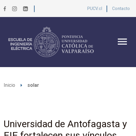
PUCV.cl
Contacto
menu
arrow_right
Inicio
solar
Universidad de Antofagasta y
EIE fortalecen sus vínculos