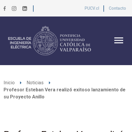
PUCV.cl
Contacto
menu
arrow_right
arrow_right
Inicio
Noticias
Profesor Esteban Vera realizó exitoso lanzamiento de
su Proyecto Anillo