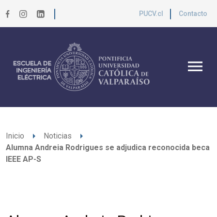
PUCV.cl
Contacto
menu
arrow_right
arrow_right
Inicio
Noticias
Alumna Andreia Rodrigues se adjudica reconocida beca
IEEE AP-S