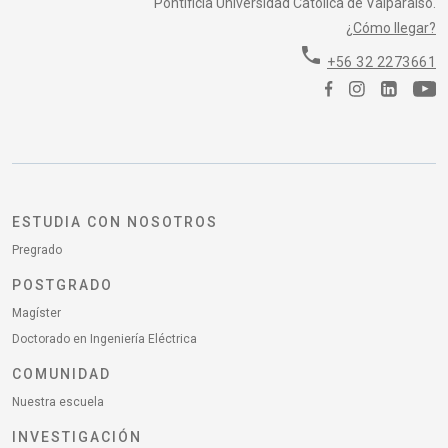
Pontificia Universidad Católica de Valparaíso.
¿Cómo llegar?
phone
+56 32 2273661
ESTUDIA CON NOSOTROS
Pregrado
POSTGRADO
Magíster
Doctorado en Ingeniería Eléctrica
COMUNIDAD
Nuestra escuela
INVESTIGACIÓN