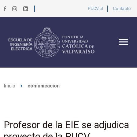
PUCV.cl
Contacto
menu
arrow_right
Inicio
comunicacion
Profesor de la EIE se adjudica
proyecto de la PUCV