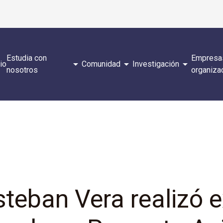
Estudia con
Empresa
arrow_drop_down
arrow_drop_down
arrow_drop_down
cio
Comunidad
Investigación
nosotros
organiza
steban Vera realizó e