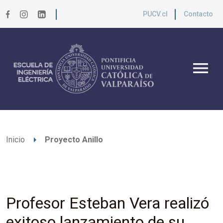
PUCV.cl
Contacto
menu
arrow_right
Inicio
Proyecto Anillo
Profesor Esteban Vera realizó
exitoso lanzamiento de su