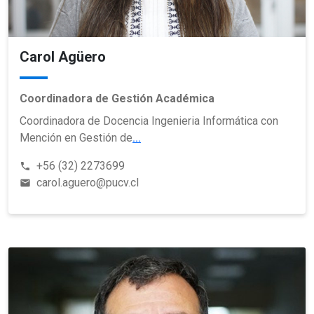
Carol Agüero
Coordinadora de Gestión Académica
Coordinadora de Docencia Ingenieria Informática con
Mención en Gestión de
...
+56 (32) 2273699
phone
carol.aguero@pucv.cl
email