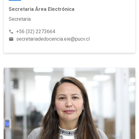
Secretaria Área Electrónica
Secretaría
+56 (32) 2273664
phone
secretariadedocencia.eie@pucv.cl
email