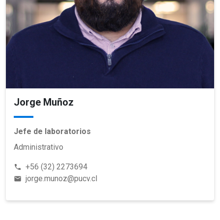
Jorge Muñoz
Jefe de laboratorios
Administrativo
+56 (32) 2273694
phone
jorge.munoz@pucv.cl
email