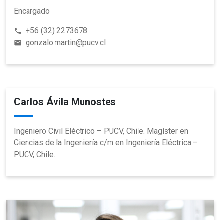
Encargado
+56 (32) 2273678
phone
gonzalo.martin@pucv.cl
email
Carlos Ávila Munostes
Ingeniero Civil Eléctrico – PUCV, Chile. Magíster en
Ciencias de la Ingeniería c/m en Ingeniería Eléctrica –
PUCV, Chile.