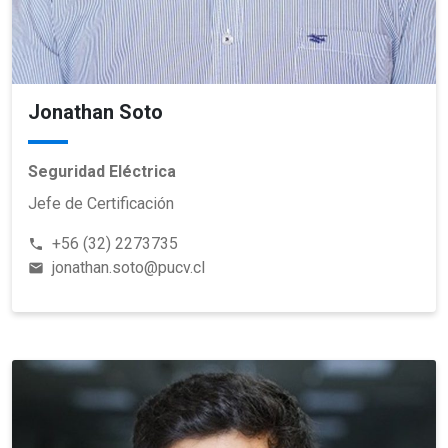
Jonathan Soto
Seguridad Eléctrica
Jefe de Certificación
+56 (32) 2273735
phone
jonathan.soto@pucv.cl
email