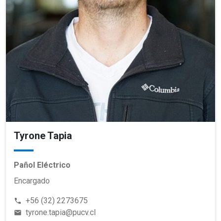
Tyrone Tapia
Pañol Eléctrico
Encargado
+56 (32) 2273675
phone
tyrone.tapia@pucv.cl
email