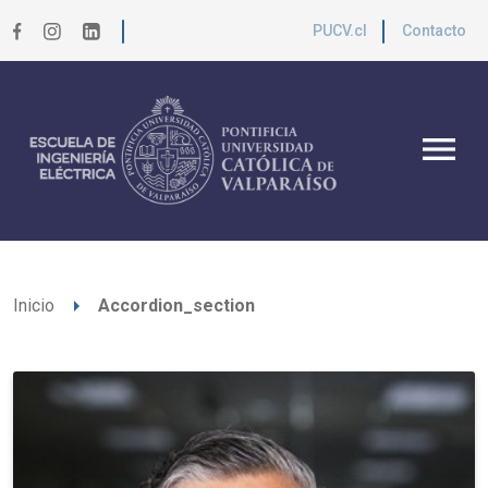
PUCV.cl
Contacto
menu
arrow_right
Inicio
Accordion_section