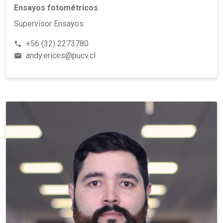
Ensayos fotométricos
Supervisor Ensayos
+56 (32) 2273780
phone
andy.erices@pucv.cl
email