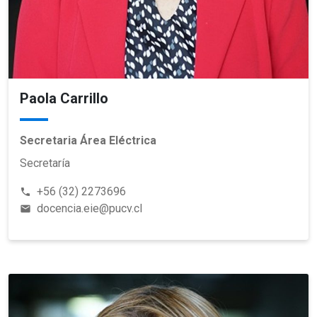
Paola Carrillo
Secretaria Área Eléctrica
Secretaría
+56 (32) 2273696
phone
docencia.eie@pucv.cl
email