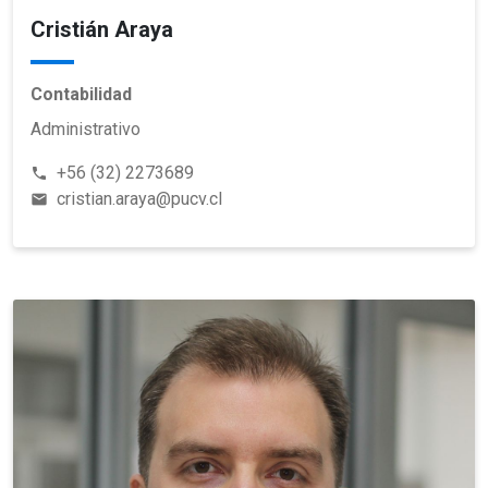
Cristián Araya
Contabilidad
Administrativo
+56 (32) 2273689
phone
cristian.araya@pucv.cl
email