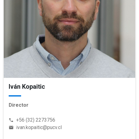
Iván Kopaitic
Director
+56 (32) 2273756
phone
ivan.kopaitic@pucv.cl
email