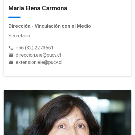
María Elena Carmona
Dirección - Vinculación con el Medio
Secretaría
+56 (32) 2273661
phone
direccion.eie@pucv.cl
email
extension.eie@pucv.cl
email