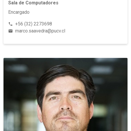
Sala de Computadores
Encargado
+56 (32) 2273698
phone
marco.saavedra@pucv.cl
email