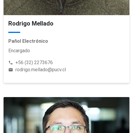
Rodrigo Mellado
Pañol Electrónico
Encargado
+56 (32) 2273676
phone
rodrigo.mellado@pucv.cl
email